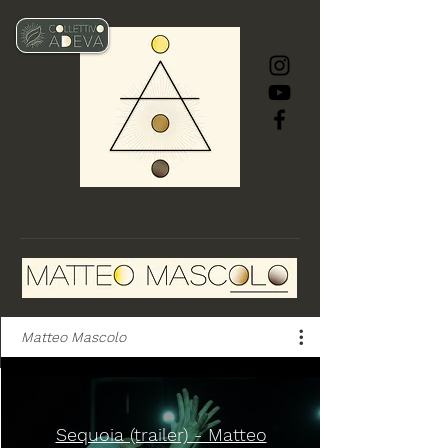
Matteo Mascolo
Sequoia (trailer) - Matteo