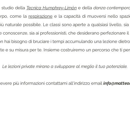
o studio della
Tecnica Humphrey-Limón
e della
danza contempor
 corpo, come la
respirazione
e la capacità di muoversi nello spaz
 naturale possibile. Le classi sono aperte a qualsiasi livello, sia a
e conoscenze, sia ai professionisti, che desiderano perfezionare i
 non hai bisogno di bruciare i tempi accumulando una lezione dietro
ante e su misura per te. Insieme costruiremo un percorso che ti pe
Le lezioni private mirano a sviluppare al meglio il tuo potenziale.
cevere più informazioni contattami all'indirizzo email
info@matteo